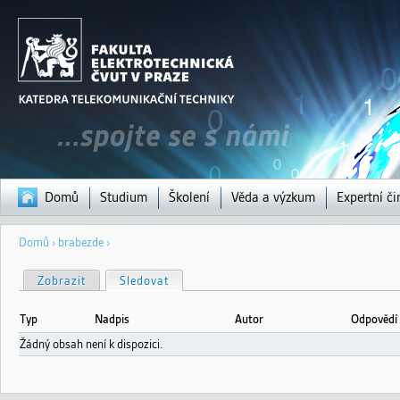
Jump to navigation
Domů
Studium
Školení
Věda a výzkum
Expertní či
Jste
Domů
›
brabezde
›
zde
H
Zobrazit
Sledovat
(aktivní záložka)
l
a
v
Typ
Nadpis
Autor
Odpovědí
n
í
Žádný obsah není k dispozici.
z
á
l
o