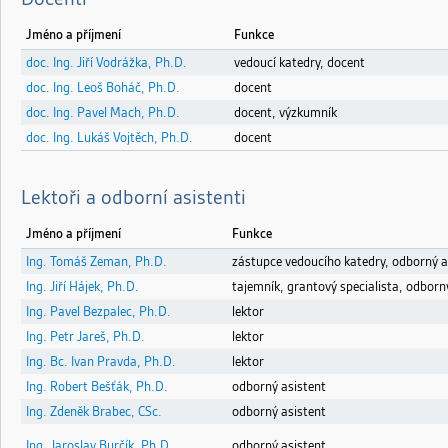
Jméno a příjmení
Funkce
doc. Ing. Jiří Vodrážka, Ph.D.
vedoucí katedry, docent
doc. Ing. Leoš Boháč, Ph.D.
docent
doc. Ing. Pavel Mach, Ph.D.
docent, výzkumník
doc. Ing. Lukáš Vojtěch, Ph.D.
docent
Lektoři a odborní asistenti
Jméno a příjmení
Funkce
Ing. Tomáš Zeman, Ph.D.
zástupce vedoucího katedry, odborný a
Ing. Jiří Hájek, Ph.D.
tajemník, grantový specialista, odborn
Ing. Pavel Bezpalec, Ph.D.
lektor
Ing. Petr Jareš, Ph.D.
lektor
Ing. Bc. Ivan Pravda, Ph.D.
lektor
Ing. Robert Bešťák, Ph.D.
odborný asistent
Ing. Zdeněk Brabec, CSc.
odborný asistent
Ing. Jaroslav Burčík, Ph.D.
odborný asistent