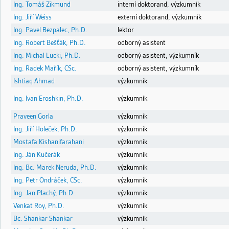
Ing. Tomáš Zikmund
interní doktorand, výzkumník
Ing. Jiří Weiss
externí doktorand, výzkumník
Ing. Pavel Bezpalec, Ph.D.
lektor
Ing. Robert Bešťák, Ph.D.
odborný asistent
Ing. Michal Lucki, Ph.D.
odborný asistent, výzkumník
Ing. Radek Mařík, CSc.
odborný asistent, výzkumník
Ishtiaq Ahmad
výzkumník
Ing. Ivan Eroshkin, Ph.D.
výzkumník
Praveen Gorla
výzkumník
Ing. Jiří Holeček, Ph.D.
výzkumník
Mostafa Kishanifarahani
výzkumník
Ing. Ján Kučerák
výzkumník
Ing. Bc. Marek Neruda, Ph.D.
výzkumník
Ing. Petr Ondráček, CSc.
výzkumník
Ing. Jan Plachý, Ph.D.
výzkumník
Venkat Roy, Ph.D.
výzkumník
Bc. Shankar Shankar
výzkumník