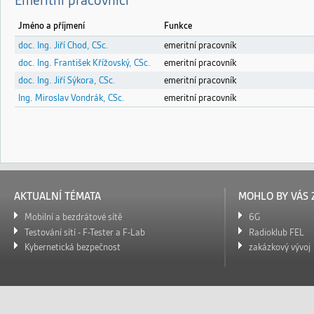
Emeritní pracovníci
Jméno a příjmení
Funkce
doc. Ing. Jiří Chod, CSc.
emeritní pracovník
doc. Ing. František Křížovský, CSc.
emeritní pracovník
doc. Ing. Jiří Sýkora, CSc.
emeritní pracovník
Ing. Miroslav Vondrák, CSc.
emeritní pracovník
AKTUALNÍ TÉMATA
MOHLO BY VÁS 
Mobilní a bezdrátové sítě
6G
Testování sítí - F-Tester a F-Lab
Radioklub FEL
Kybernetická bezpečnost
zakázkový vývoj