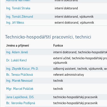
Ramsha Narmeen
interní doktorand
Ing. Tomáš Straka
interní doktorand
Ing. Tomáš Zikmund
interní doktorand, výzkumník
Ing. Jiří Weiss
externí doktorand, výzkumník
Technicko-hospodářští pracovníci, technici
Jméno a příjmení
Funkce
Ing. Adam Jáneš
interní doktorand, technicko-hospodářs
externí učitel, technicko-hospodářský pr
Dr. Lukáš Kencl
výzkumník
Ing. Zbyněk Kocur, Ph.D.
odborný asistent, technik, výzkumník, 
Bc. Tereza Ptáčková
referent administrativy
Ing. Marek Nevosad
technik
Mgr. Marcel Poláček
technik
Jana Lapáčková, DiS.
technicko-hospodářský pracovník
Bc. Veronika Podlipná
technicko-hospodářský pracovník