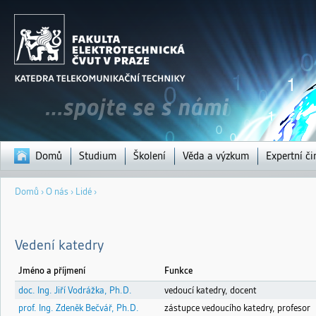
Jump to navigation
Domů
Studium
Školení
Věda a výzkum
Expertní či
Jste
Domů
›
O nás
›
Lidé
›
zde
Vedení katedry
Jméno a příjmení
Funkce
doc. Ing. Jiří Vodrážka, Ph.D.
vedoucí katedry, docent
prof. Ing. Zdeněk Bečvář, Ph.D.
zástupce vedoucího katedry, profesor